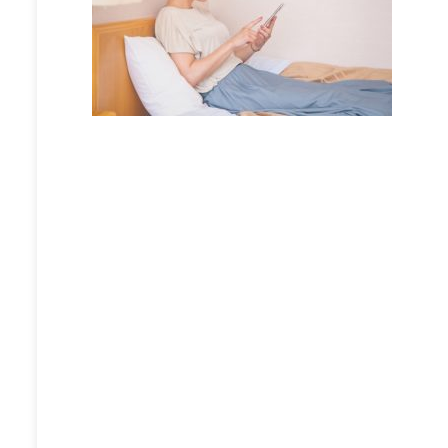
投
稿
ナ
ビ
ゲ
ー