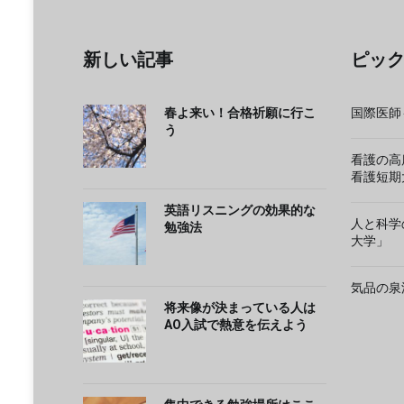
新しい記事
ピッ
春よ来い！合格祈願に行こ
国際医師
う
看護の高
看護短期
英語リスニングの効果的な
人と科学
勉強法
大学」
気品の泉
将来像が決まっている人は
AO入試で熱意を伝えよう