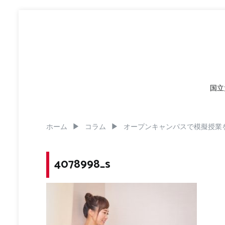
コ
ン
テ
ン
ツ
へ
ス
キ
国立
ッ
プ
ホーム
コラム
オープンキャンパスで模擬授業
4078998_s