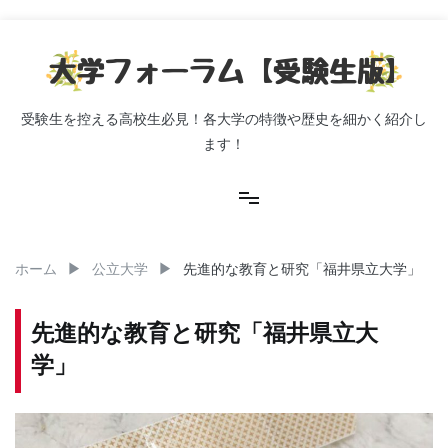
コ
ン
テ
ン
ツ
受験生を控える高校生必見！各大学の特徴や歴史を細かく紹介し
へ
ます！
ス
キ
ッ
プ
ホーム
公立大学
先進的な教育と研究「福井県立大学」
先進的な教育と研究「福井県立大
学」