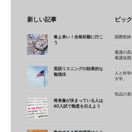
新しい記事
ピッ
春よ来い！合格祈願に行こ
国際医師
う
看護の高
看護短期
英語リスニングの効果的な
人と科学
勉強法
大学」
気品の泉
将来像が決まっている人は
AO入試で熱意を伝えよう