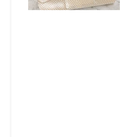
投
稿
ナ
ビ
ゲ
ー
シ