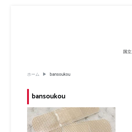
コ
ン
テ
ン
ツ
へ
ス
キ
国立
ッ
プ
ホーム
bansoukou
bansoukou