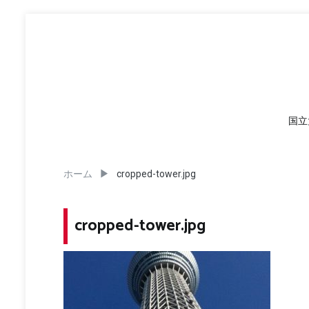
コ
ン
テ
ン
ツ
へ
ス
キ
国立
ッ
プ
ホーム
cropped-tower.jpg
cropped-tower.jpg