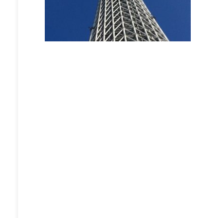
投
稿
ナ
ビ
ゲ
ー