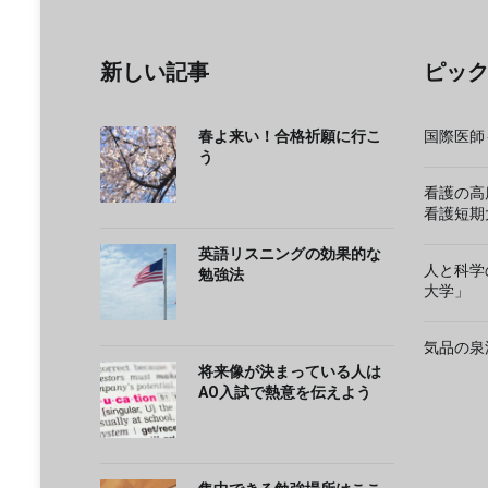
新しい記事
ピッ
春よ来い！合格祈願に行こ
国際医師
う
看護の高
看護短期
英語リスニングの効果的な
人と科学
勉強法
大学」
気品の泉
将来像が決まっている人は
AO入試で熱意を伝えよう