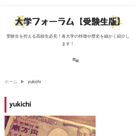
コ
ン
テ
ン
ツ
受験生を控える高校生必見！各大学の特徴や歴史を細かく紹介し
へ
ます！
ス
キ
ッ
プ
ホーム
yukichi
yukichi