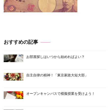
投
稿
おすすめの記事
ナ
ビ
お部屋探しはいつから始めればよい？
ゲ
ー
自主自律の精神！「東京家政大短大部」
シ
ョ
オープンキャンパスで模擬授業を受けよう！
ン